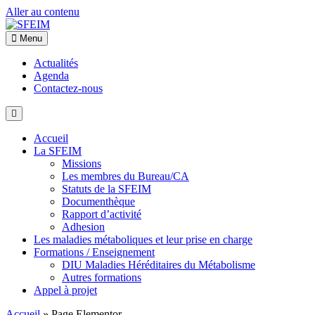
Aller au contenu
Menu
Actualités
Agenda
Contactez-nous
Accueil
La SFEIM
Missions
Les membres du Bureau/CA
Statuts de la SFEIM
Documenthèque
Rapport d’activité
Adhesion
Les maladies métaboliques et leur prise en charge
Formations / Enseignement
DIU Maladies Héréditaires du Métabolisme
Autres formations
Appel à projet
Accueil
»
Page Elementor