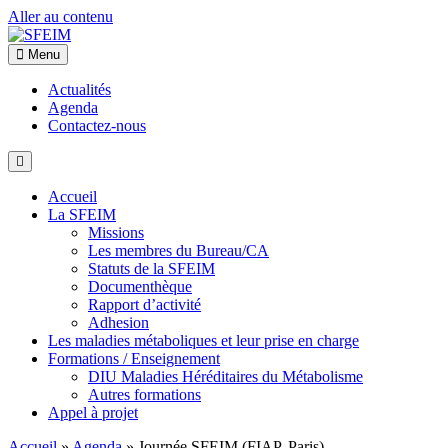
Aller au contenu
Menu
Actualités
Agenda
Contactez-nous
Accueil
La SFEIM
Missions
Les membres du Bureau/CA
Statuts de la SFEIM
Documenthèque
Rapport d’activité
Adhesion
Les maladies métaboliques et leur prise en charge
Formations / Enseignement
DIU Maladies Héréditaires du Métabolisme
Autres formations
Appel à projet
Accueil
»
Agenda
»
Journée SFEIM (FIAP, Paris)